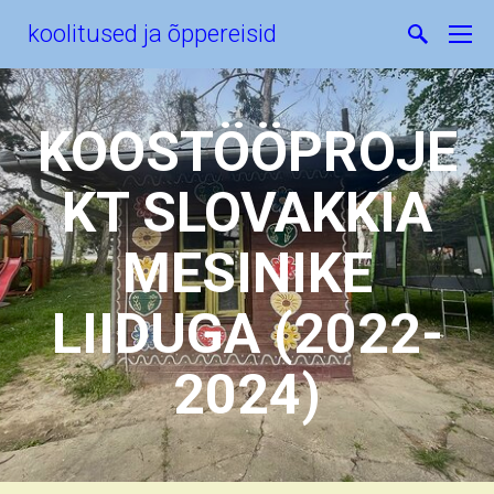
koolitused ja õppereisid
KOOSTÖÖPROJE
KT SLOVAKKIA
MESINIKE
LIIDUGA (2022-
2024)