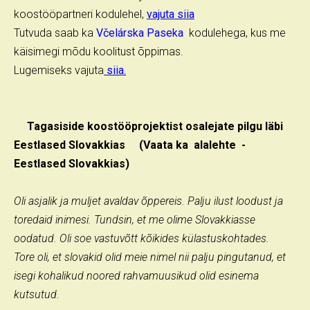
koostööpartneri kodulehel,
vajuta siia
Tutvuda saab ka
Včelárska Paseka
kodulehega, kus me
käisimegi mõdu koolitust õppimas.
Lugemiseks vajuta
siia.
Tagasiside koostööprojektist osalejate pilgu läbi
Eestlased Slovakkias (Vaata ka alalehte -
Eestlased Slovakkias)
Oli asjalik ja muljet avaldav õppereis. Palju ilust loodust ja
toredaid inimesi. Tundsin, et me olime Slovakkiasse
oodatud. Oli soe vastuvõtt kõikides külastuskohtades.
Tore oli, et slovakid olid meie nimel nii palju pingutanud, et
isegi kohalikud noored rahvamuusikud olid esinema
kutsutud.