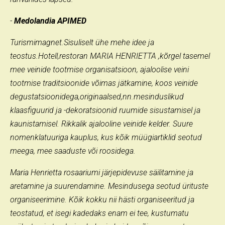
-
Medolandia APIMED
Turismimagnet.Sisuliselt ühe mehe idee ja
teostus.Hotell,restoran MARIA HENRIETTA ,kõrgel tasemel
mee veinide tootmise organisatsioon, ajaloolise veini
tootmise traditsioonide võimas jätkamine, koos veinide
degustatsioonidega,originaalsed,nn.mesinduslikud
klaasfiguurid ja -dekoratsioonid ruumide sisustamisel ja
kaunistamisel. Rikkalik ajalooline veinide kelder. Suure
nomenklatuuriga kauplus, kus kõik müügiartiklid seotud
meega, mee saaduste või roosidega.
Maria Henrietta rosaariumi järjepidevuse säilitamine ja
aretamine ja suurendamine. Mesindusega seotud ürituste
organiseerimine. Kõik kokku nii hästi organiseeritud ja
teostatud, et isegi kadedaks enam ei tee, kustumatu