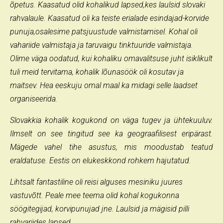
õpetus. Kaasatud olid kohalikud lapsed,kes laulsid slovaki
rahvalaule. Kaasatud oli ka teiste erialade esindajad-korvide
punuja,osalesime patsjuustude valmistamisel. Kohal oli
vahariide valmistaja ja taruvaigu tinktuuride valmistaja.
Olime väga oodatud, kui kohaliku omavalitsuse juht isiklikult
tuli meid tervitama, kohalik lõunasöök oli kosutav ja
maitsev. Hea eeskuju omal maal ka midagi selle laadset
organiseerida.
Slovakkia kohalik kogukond on väga tugev ja ühtekuuluv.
Ilmselt on see tingitud see ka geograafilisest eripärast.
Mägede vahel tihe asustus, mis moodustab teatud
eraldatuse. Eestis on elukeskkond rohkem hajutatud.
Lihtsalt fantastiline oli reisi alguses mesiniku juures
vastuvõtt. Peale mee teema olid kohal kogukonna
söögitegijad, korvipunujad jne. Laulsid ja mägisid pilli
rahvariides lapsed.