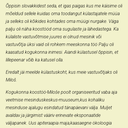
Õppisin slovakkidest seda, et igas paigas kus me käisime oli
mõeldud sellele kuidas oma toodangut külastajatele müüa
ja selleks oli kõikides kohtades oma müügi nurgake. Väga
palju oli näha koostööd oma sugulaste ja lähedastega. Ka
külaliste vastuvõtmise juures ei olnud mesinik või
vastuvõtja üksi vaid oli rohkem meeskonna töö Palju oli
kaasatud kogukonna inimesi. Aiandi külastusel õppisin, et
lillepeenar võib ka katusel olla.
Eredalt jäi meelde külastuskoht, kus meie vastuvõtjaks oli
Miloš.
Kogukonna koostöö-Miloše poolt organiseeritud vaba aja
veetmise mesinduskeskus-muuseum,kus kohaliku
mesinduse ajalugu esindatud tänapäevani välja. Muljet
avaldav ja järgimist vääriv erinevate eksponaatide
väljapanek. Uus apiteraapia maja,kaasaegne ökoloogia