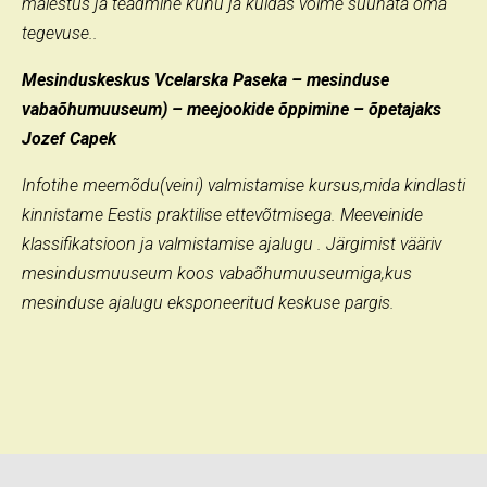
mälestus ja teadmine kuhu ja kuidas võime suunata oma
tegevuse..
Mesinduskeskus Vcelarska Paseka – mesinduse
vabaõhumuuseum) – meejookide õppimine – õpetajaks
Jozef Capek
Infotihe meemõdu(veini) valmistamise kursus,mida kindlasti
kinnistame Eestis praktilise ettevõtmisega. Meeveinide
klassifikatsioon ja valmistamise ajalugu . Järgimist vääriv
mesindusmuuseum koos vabaõhumuuseumiga,kus
mesinduse ajalugu eksponeeritud keskuse pargis.