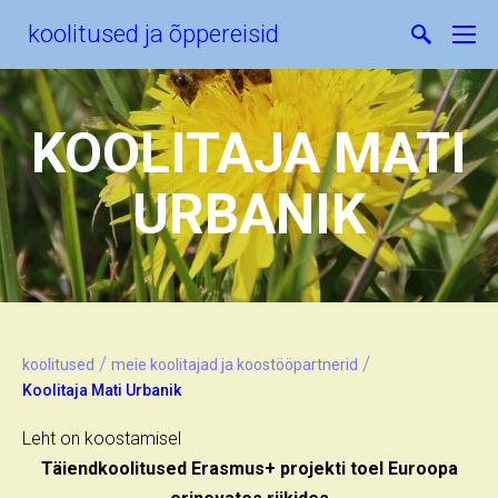
koolitused ja õppereisid
KOOLITAJA MATI
URBANIK
/
/
koolitused
meie koolitajad ja koostööpartnerid
Koolitaja Mati Urbanik
Leht on koostamisel
Täiendkoolitused Erasmus+ projekti toel Euroopa