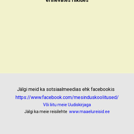
erinevates riikides
Jälgi meid ka sotsiaalmeedias ehk facebookis
https://www.facebook.com/mesinduskoolitused/
Või liitu meie Uudiskirjaga
Jälgi ka meie reisilehte
www.maaelureisid.ee