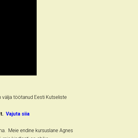
n välja töötanud Eesti Kutseliste
lt.
Vajuta siia
ema. Meie endine kursuslane Agnes