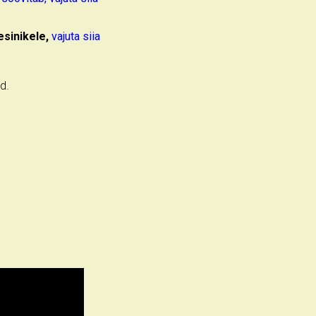
esinikele,
vajuta siia
d.