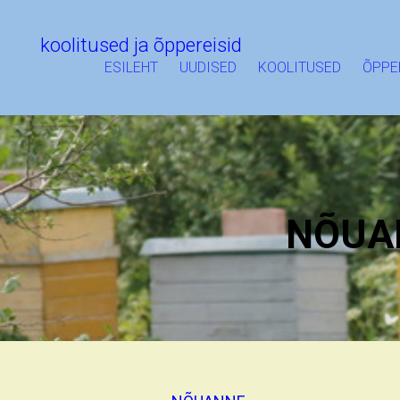
koolitused ja õppereisid
ESILEHT
UUDISED
KOOLITUSED
ÕPPE
NÕUA