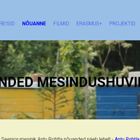
REISID
NÕUANNE
FILMID
ERASMUS+
PROJEKTID
NDED MESINDUSHUVIL
Seenior-mesinik Antu Rohtla nõuanded näeb lehelt -
Antu Rohtla 