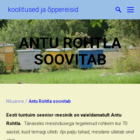
koolitused ja õppereisid
ANTU ROHTLA
SOOVITAB
/
Nõuanne
Antu Rohtla soovitab
Eesti tuntuim seenior-mesinik on vaieldamatult Antu
Rohtla.
Tänaseks mesindusega tegelenud rohkem kui 70
aastat, kuid temagi ütleb:
õpi palju tahad, mesilane üllatab sind