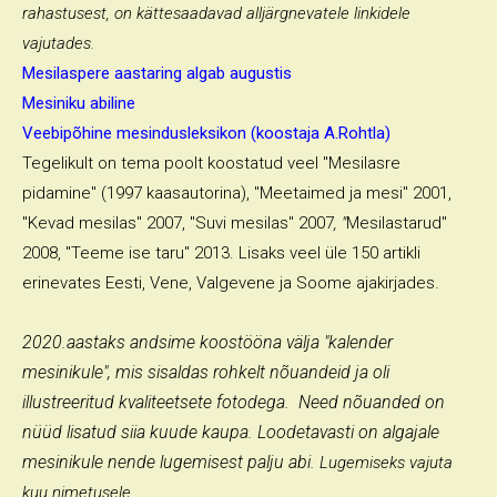
rahastusest, on kättesaadavad alljärgnevatele linkidele
vajutades.
Mesilaspere aastaring algab augustis
Mesiniku abiline
Veebipõhine mesindusleksikon (koostaja A.Rohtla)
Tegelikult on tema poolt koostatud veel "Mesilasre
pidamine" (1997 kaasautorina), "Meetaimed ja mesi" 2001,
"Kevad mesilas" 2007, "Suvi mesilas" 2007
, "
Mesilastarud"
2008, "Teeme ise taru" 2013. Lisaks veel üle 150 artikli
erinevates Eesti, Vene, Valgevene ja Soome ajakirjades.
2020.aastaks andsime koostööna välja "kalender
mesinikule", mis sisaldas rohkelt nõuandeid ja oli
illustreeritud kvaliteetsete fotodega. Need nõuanded on
nüüd lisatud siia kuude kaupa. Loodetavasti on algajale
mesinikule nende lugemisest palju abi.
Lugemiseks vajuta
kuu nimetusele.