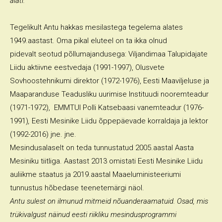
alati.
Tegelikult Antu hakkas mesilastega tegelema alates
1949.aastast. Oma pikal eluteel on ta ikka olnud
pidevalt seotud põllumajandusega: Viljandimaa Talupidajate
Liidu aktiivne eestvedaja (1991-1997), Olusvete
Sovhoostehnikumi direktor (1972-1976), Eesti Maaviljeluse ja
Maaparanduse Teadusliku uurimise Instituudi nooremteadur
(1971-1972), EMMTUI Polli Katsebaasi vanemteadur (1976-
1991)
,
Eesti Mesinike Liidu õppepäevade korraldaja ja lektor
(1992-2016) jne. jne.
Mesindusalaselt on teda tunnustatud 2005.aastal Aasta
Mesiniku tiitliga. Aastast 2013 omistati Eesti Mesinike Liidu
auliikme staatus ja 2019.aastal Maaeluministeeriumi
tunnustus hõbedase teenetemärgi näol.
Antu sulest on ilmunud mitmeid nõuanderaamatuid. Osad, mis
trükivalgust näinud eesti riikliku mesindusprogrammi