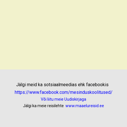
Jälgi meid ka sotsiaalmeedias ehk facebookis
https://www.facebook.com/mesinduskoolitused/
Või liitu meie Uudiskirjaga
Jälgi ka meie reisilehte
www.maaelureisid.ee