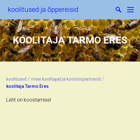
koolitused ja õppereisid
KOOLITAJA TARMO ERES
/
/
koolitused
meie koolitajad ja koostööpartnerid
koolitaja Tarmo Eres
Leht on koostamisel