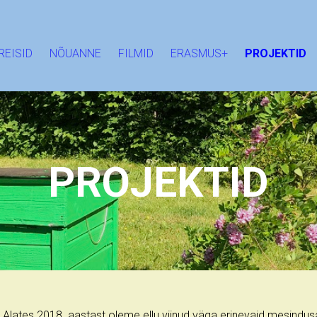
REISID
NÕUANNE
FILMID
ERASMUS+
PROJEKTID
PROJEKTID
Alates 2018 .aastast oleme ellu viinud väga erinevaid mesindus