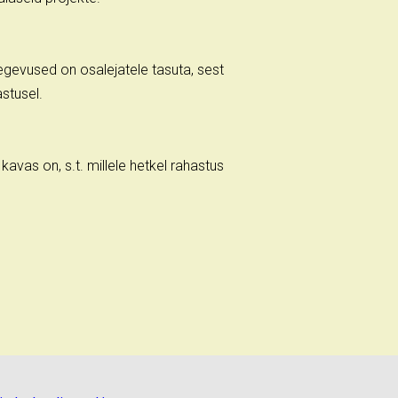
 tegevused on osalejatele tasuta, sest
astusel.
avas on, s.t. millele hetkel rahastus