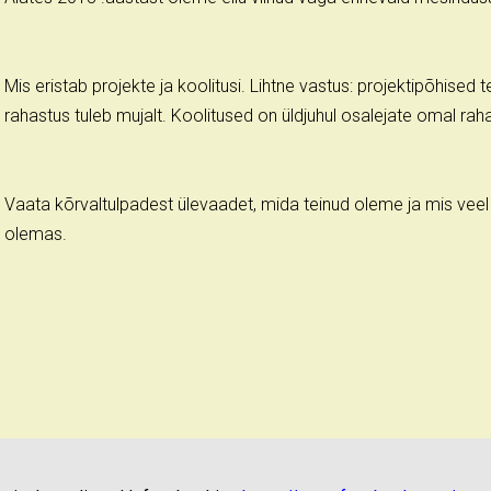
Mis eristab projekte ja koolitusi. Lihtne vastus: projektipõhised
rahastus tuleb mujalt. Koolitused on üldjuhul osalejate omal rah
Vaata kõrvaltulpadest ülevaadet, mida teinud oleme ja mis veel k
olemas.