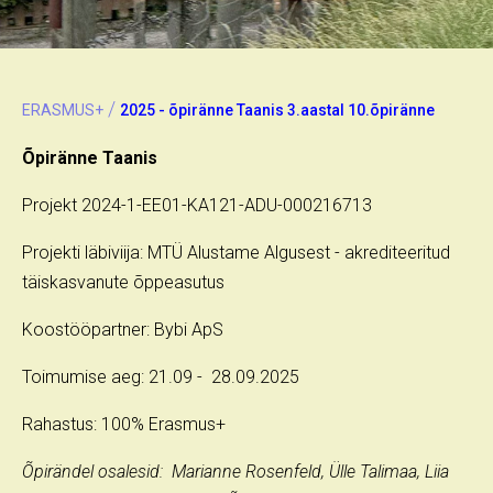
/
ERASMUS+
2025 - õpiränne Taanis 3.aastal 10.õpiränne
Õpiränne Taanis
Projekt 2024-1-EE01-KA121-ADU-000216713
Projekti läbiviija: MTÜ Alustame Algusest - akrediteeritud
täiskasvanute õppeasutus
Koostööpartner: Bybi ApS
Toimumise aeg: 21.09 - 28.09.2025
Rahastus: 100% Erasmus+
Õpirändel osalesid: Marianne Rosenfeld, Ülle Talimaa, Liia