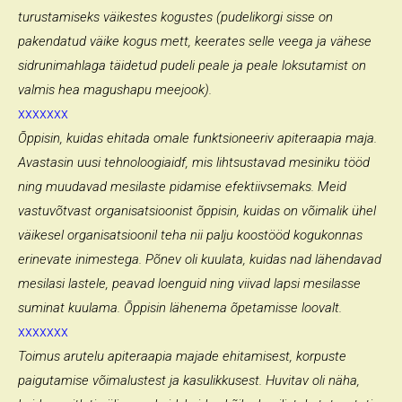
turustamiseks väikestes kogustes (pudelikorgi sisse on
pakendatud väike kogus mett, keerates selle veega ja vähese
sidrunimahlaga täidetud pudeli peale ja peale loksutamist on
valmis hea magushapu meejook).
xxxxxxx
Õppisin, kuidas ehitada omale funktsioneeriv apiteraapia maja.
Avastasin uusi tehnoloogiaidf, mis lihtsustavad mesiniku tööd
ning muudavad mesilaste pidamise efektiivsemaks. Meid
vastuvõtvast organisatsioonist õppisin, kuidas on võimalik ühel
väikesel organisatsioonil teha nii palju koostööd kogukonnas
erinevate inimestega. Põnev oli kuulata, kuidas nad lähendavad
mesilasi lastele, peavad loenguid ning viivad lapsi mesilasse
suminat kuulama. Õppisin lähenema õpetamisse loovalt.
xxxxxxx
Toimus arutelu apiteraapia majade ehitamisest, korpuste
paigutamise võimalustest ja kasulikkusest. Huvitav oli näha,