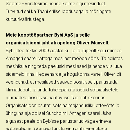
Soome - võrdlesime nende kolme riigi mesindust.
Tutvutud sai ka Taani erilise loodusega ja mõningate
kultuuriväärtustega.
Meie koostööpartner Bybi ApS ja selle
organisatsiooni juht atropoloog Oliver Maxvell.
Bybi idee tekkis 2009.aastal, kui ta jõulupeolt koju minnes
Amageri saarel rattaga mesilast mööda sõitis. Ta helistas
mesinikule ning teda paelusid mesilased ja nende viis luua
sidemeid linna lillepeenarde ja kogukonna vahel. Oliver oli
veendunud, et mesilased saavad positiivselt panustada
kliimadebatti ja anda tähelepanuta jäetud sotsiaalsetele
rühmadele positiivse nähtavuse Taani ühiskonnas.
Organisatsioon asutati sotsiaalmajandusliku ettevõtte ja
ühinguna ajaloolisel Sundholmil Amageri saarel Juba
algusest peale on Bybisse panustanud väga erineva
sotsiaalse ja tööalase tausta ning elutingimustega