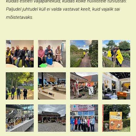
kuidas esitleti väljapanekuid, kuidas kõike huvilistele tutvustati.
Paljudel juhtudel küll ei valda vastavat keelt, kuid vajalik sai
mõistetavaks.