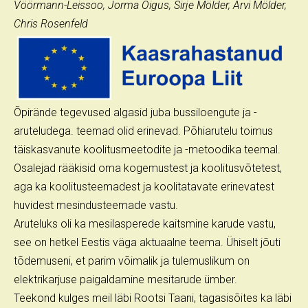
Vöörmann-Leissoo, Jorma Õigus, Sirje Mölder, Arvi Mölder,
Chris Rosenfeld
Õpirände tegevused algasid juba bussiloengute ja -
aruteludega. teemad olid erinevad. Põhiarutelu toimus
täiskasvanute koolitusmeetodite ja -metoodika teemal.
Osalejad rääkisid oma kogemustest ja koolitusvõtetest,
aga ka koolitusteemadest ja koolitatavate erinevatest
huvidest mesindusteemade vastu.
Aruteluks oli ka mesilasperede kaitsmine karude vastu,
see on hetkel Eestis väga aktuaalne teema. Ühiselt jõuti
tõdemuseni, et parim võimalik ja tulemuslikum on
elektrikarjuse paigaldamine mesitarude ümber.
Teekond kulges meil läbi Rootsi Taani, tagasisõites ka läbi