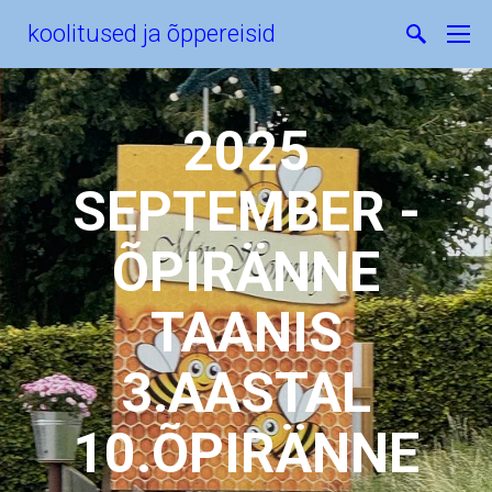
koolitused ja õppereisid
2025
SEPTEMBER -
ÕPIRÄNNE
TAANIS
3.AASTAL
10.ÕPIRÄNNE