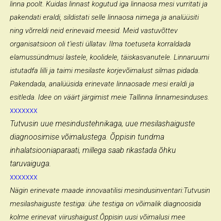
linna poolt. Kuidas linnast kogutud iga linnaosa mesi vurritati ja
pakendati eraldi, sildistati selle linnaosa nimega ja analüüsiti
ning võrreldi neid erinevaid meesid. Meid vastuvõttev
organisatsioon oli t'iesti üllatav. Ilma toetuseta korraldada
elamussündmusi lastele, koolidele, täiskasvanutele. Linnaruumi
istutadfa lilli ja taimi mesilaste korjevõimalust silmas pidada.
Pakendada, analüüsida erinevate linnaosade mesi eraldi ja
esitleda. Idee on väärt järgimist meie Tallinna linnamesinduses.
xxxxxxx
Tutvusin uue mesindustehnikaga, uue mesilashaiguste
diagnoosimise võimalustega. Õppisin tundma
inhalatsiooniaparaati, millega saab rikastada õhku
taruvaiguga.
xxxxxxx
Nägin erinevate maade innovaatilisi mesindusinventari:Tutvusin
mesilashaiguste testiga: ühe testiga on võimalik diagnoosida
kolme erinevat viirushaigust.Õppisin uusi võimalusi mee