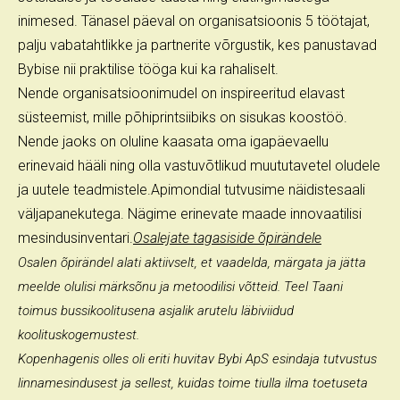
inimesed. Tänasel päeval on organisatsioonis 5 töötajat,
palju vabatahtlikke ja partnerite võrgustik, kes panustavad
Bybise nii praktilise tööga kui ka rahaliselt.
Nende organisatsioonimudel on inspireeritud elavast
süsteemist, mille põhiprintsiibiks on sisukas koostöö.
Nende jaoks on oluline kaasata oma igapäevaellu
erinevaid hääli ning olla vastuvõtlikud muututavetel oludele
ja uutele teadmistele.Apimondial tutvusime näidistesaali
väljapanekutega. Nägime erinevate maade innovaatilisi
mesindusinventari.
Osalejate tagasiside õpirändele
Osalen õpirändel alati aktiivselt, et vaadelda, märgata ja jätta
meelde olulisi märksõnu ja metoodilisi võtteid. Teel Taani
toimus bussikoolitusena asjalik arutelu läbiviidud
koolituskogemustest.
Kopenhagenis olles oli eriti huvitav Bybi ApS esindaja tutvustus
linnamesindusest ja sellest, kuidas toime tiulla ilma toetuseta