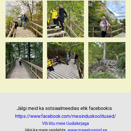
Jälgi meid ka sotsiaalmeedias ehk facebookis
https://www.facebook.com/mesinduskoolitused/
Või liitu meie Uudiskirjaga
Jälgi ka meie reisilehte
www.maaelureisid.ee