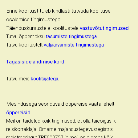
Enne koolitust tuleb kindlasti tutvuda
koolitusel
osalemise tingimustega.
Täienduskursustele_koolitustele
vastuvõtutingimused
Tutvu õppemaksu
tasumiste tingimustega
Tutvu koolitustelt
väljaarvamiste tingimustega
Tagasiside andmise kord
Tutvu meie
koolitajatega.
Mesindusega seonduvaid õppereise vaata lehelt
õppereisid.
Meil on täidetud kõik tingimused, et olla täieõiguslik
reisikorraldaja. Omame majandustegevusregistris
registreeringut TRE000757 ja meil on olemas kõik