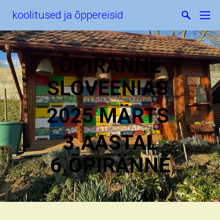
koolitused ja õppereisid
ÕPIRÄNNE
SLOVEENIAS
2025 MÄRTS
3.AASTAL
6.ÕPIRÄNNE