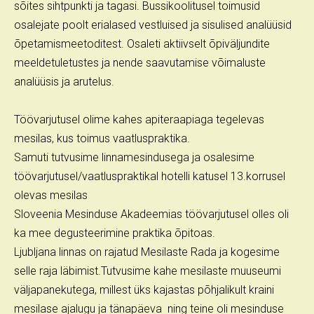
sõites sihtpunkti ja tagasi. Bussikoolitusel toimusid
osalejate poolt erialased vestluised ja sisulised analüüsid
õpetamismeetoditest. Osaleti aktiivselt õpiväljundite
meeldetuletustes ja nende saavutamise võimaluste
analüüsis ja arutelus.
Töövarjutusel olime kahes apiteraapiaga tegelevas
mesilas, kus toimus vaatluspraktika.
Samuti tutvusime linnamesindusega ja osalesime
töövarjutusel/vaatluspraktikal hotelli katusel 13.korrusel
olevas mesilas
Sloveenia Mesinduse Akadeemias töövarjutusel olles oli
ka mee degusteerimine praktika õpitoas.
Ljubljana linnas on rajatud Mesilaste Rada ja kogesime
selle raja läbimist.Tutvusime kahe mesilaste muuseumi
väljapanekutega, millest üks kajastas põhjalikult kraini
mesilase ajalugu ja tänapäeva ning teine oli mesinduse