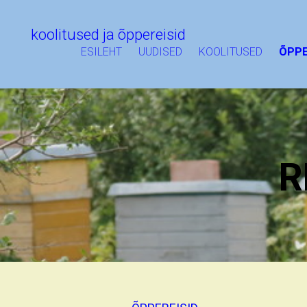
koolitused ja õppereisid
ESILEHT
UUDISED
KOOLITUSED
ÕPPE
R