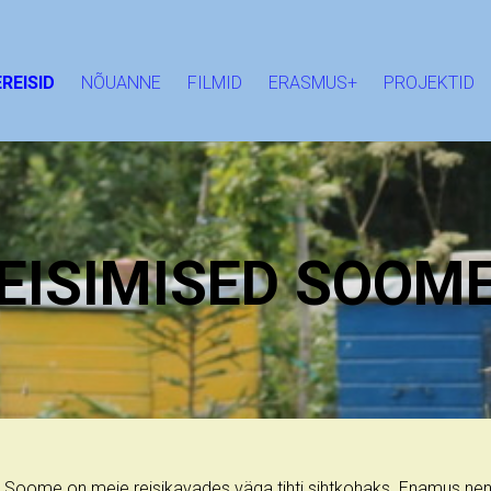
REISID
NÕUANNE
FILMID
ERASMUS+
PROJEKTID
EISIMISED SOOM
Soome on meie reisikavades väga tihti sihtkohaks. Enamus ne