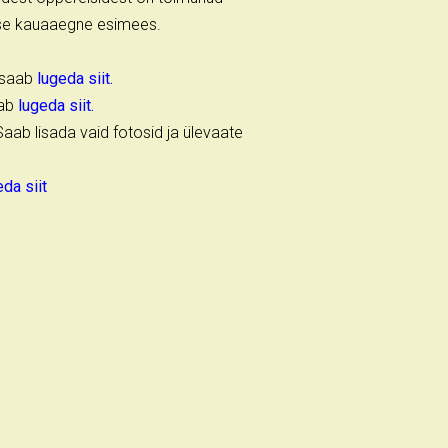
tuse kauaaegne esimees.
 saab
lugeda siit.
aab
lugeda siit.
Saab lisada vaid fotosid ja ülevaate
eda siit