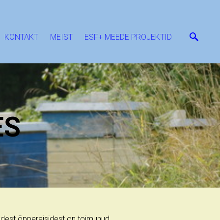
KONTAKT
MEIST
ESF+ MEEDE PROJEKTID
ES
ndest õppereisidest on toimunud