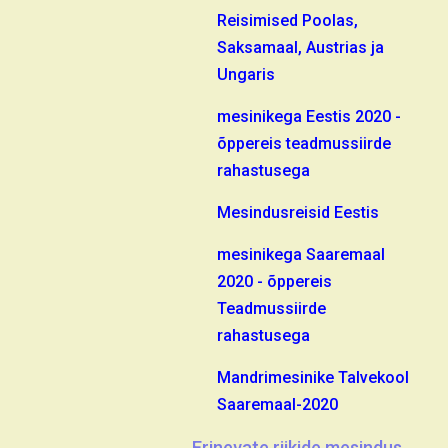
Reisimised Poolas,
Saksamaal, Austrias ja
Ungaris
mesinikega Eestis 2020 -
õppereis teadmussiirde
rahastusega
Mesindusreisid Eestis
mesinikega Saaremaal
2020 - õppereis
Teadmussiirde
rahastusega
Mandrimesinike Talvekool
Saaremaal-2020
Erinevate riikide mesindus