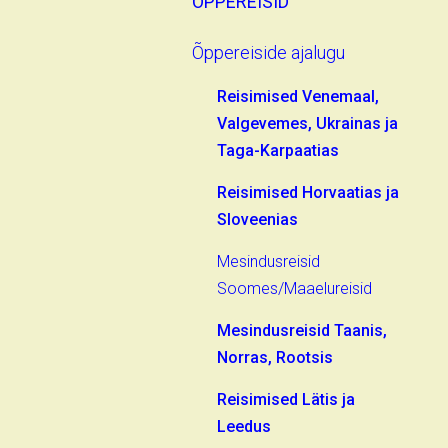
ÕPPEREISID
Õppereiside ajalugu
Reisimised Venemaal,
Valgevemes, Ukrainas ja
Taga-Karpaatias
Reisimised Horvaatias ja
Sloveenias
Mesindusreisid
Soomes/Maaelureisid
Mesindusreisid Taanis,
Norras, Rootsis
Reisimised Lätis ja
Leedus