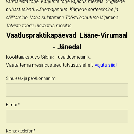
varroalesta tõrje. Kahjurite tõrje vajadus mesilas. Sügisene
puhastuslend, Kärjemajandus. Kärgede sorteerimine ja
säilitamine. Vaha sulatamine.Töö-tuleohutuse jälgimine.
Talviste tööde ülevaatus mesilas
Vaatluspraktikapäevad Lääne-Virumaal
- Jänedal
Koolitajaks Aivo Sildnik - usaldusmesinik.
Vaata tema mesindusteed tutvustuslehelt,
vajuta siia!
Sinu ees- ja perekonnanimi
E-mail
Kontakttelefon