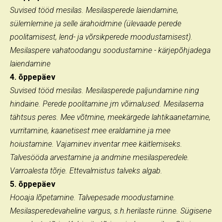
Suvised tööd mesilas. Mesilasperede laiendamine,
sülemlemine ja selle ärahoidmine (ülevaade perede
poolitamisest, lend- ja võrsikperede moodustamisest).
Mesilaspere vahatoodangu soodustamine - kärjepõhjadega
laiendamine
4. õppepäev
Suvised tööd mesilas. Mesilasperede paljundamine ning
hindaine. Perede poolitamine jm võimalused. Mesilasema
tähtsus peres. Mee võtmine, meekärgede lahtikaanetamine,
vurritamine, kaanetisest mee eraldamine ja mee
hoiustamine. Vajaminev inventar mee käitlemiseks.
Talvesööda arvestamine ja andmine mesilasperedele.
Varroalesta tõrje. Ettevalmistus talveks algab.
5. õppepäev
Hooaja lõpetamine. Talvepesade moodustamine.
Mesilasperedevaheline vargus, s.h.herilaste rünne. Sügisene