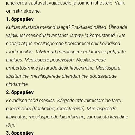
järjekorda vastavalt vajadusele ja toimumishetkele. Valik
on mitmekesine:
1. õppepäev
Kuidas alustada mesindusega? Praktilised näited. Ülevaade
vajalikust mesindusinventarist. lamav- ja korpustarud. Uue
hooaja algus mesilasperede hooldamisel ehk kevadised
tööd mesilas. Talvitunud mesilaspere hukkumise põhjuste
analüüs. Mesilaspere pearevisjon. Mesilasperede
ümbertõstmine ja tarude desinfitseerimine. Mesilaspere
abistamine, mesilasperede ühendamine, söödavarude
hindamine.
2. õppepäev
Kevadised tööd mesilas. Kärgede ettevalmistamine tarru
panemiseks (traatimine, kärjestamine). Mesilasperede
läbivaatus, mesilasperede laiendamine, varroalesta kevadine
tõrje
3. õppepäev