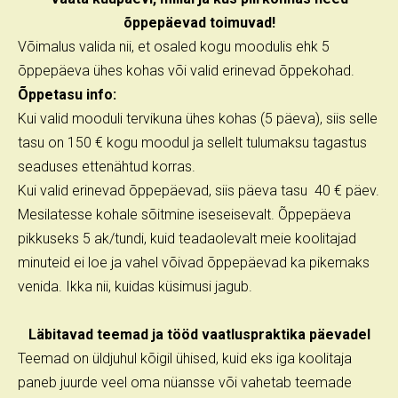
õppepäevad toimuvad!
Võimalus valida nii, et osaled kogu moodulis ehk 5
õppepäeva ühes kohas või valid erinevad õppekohad.
Õppetasu info:
Kui valid mooduli tervikuna ühes kohas (5 päeva), siis selle
tasu on 150 € kogu moodul ja sellelt tulumaksu tagastus
seaduses ettenähtud korras.
Kui valid erinevad õppepäevad, siis päeva tasu 40 € päev.
Mesilatesse kohale sõitmine iseseisevalt. Õppepäeva
pikkuseks 5 ak/tundi, kuid teadaolevalt meie koolitajad
minuteid ei loe ja vahel võivad õppepäevad ka pikemaks
venida. Ikka nii, kuidas küsimusi jagub.
Läbitavad teemad ja tööd vaatluspraktika päevadel
Teemad on üldjuhul kõigil ühised, kuid eks iga koolitaja
paneb juurde veel oma nüansse või vahetab teemade