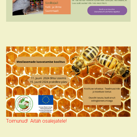
Toimunud! Aitäh osalejatele!