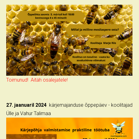
Toimunud! Aitäh osalejatele!
27. jaanuaril 2024
kärjemajanduse õppepäev - koolitajad
Ülle ja Vahur Talimaa