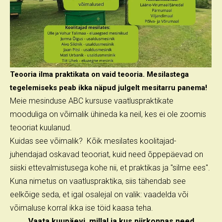
Teooria ilma praktikata on vaid teooria. Mesilastega
tegelemiseks peab ikka näpud julgelt mesitarru panema!
Meie mesinduse ABC kursuse vaatluspraktikate
mooduliga on võimalik ühineda ka neil, kes ei ole zoomis
teooriat kuulanud.
Kuidas see võimalik? Kõik mesilates koolitajad-
juhendajad oskavad teooriat, kuid need õppepäevad on
siiski ettevalmistusega kohe nii, et praktikas ja "silme ees".
Kuna nimetus on vaatluspraktika, siis tähendab see
eelkõige seda, et igal osalejal on valik: vaadelda või
võimaluse korral ikka ise töid kaasa teha.
Vaata kuupäevi, millal ja kus piirkonnas need