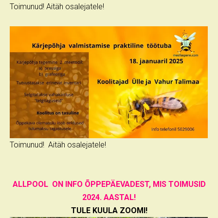
Toimunud! Aitäh osalejatele!
Toimunud! Aitäh osalejatele!
ALLPOOL ON INFO ÕPPEPÄEVADEST, MIS TOIMUSID
2024. AASTAL!
TULE KUULA ZOOMI!